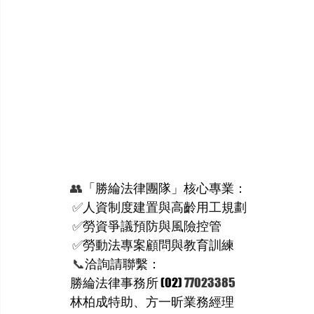
👥
「勝綸法律團隊」核心專業：
✅
人資制度建置與高齡用工規劃
✅
勞資爭議預防與風險控管
✅
勞動法專案顧問與教育訓練
📞
洽詢請聯繫：
勝綸法律事務所 (02) 
77023385
林柏成特助、方一昕業務經理