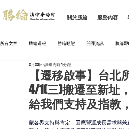
關於勝綸
服務內容
所有文章
勝綸週報
勝綸動態
開課資訊
勝綸即
2月23日
讀畢需時 1 分鐘
【遷移啟事】台北所自
4/1(三)搬遷至新
給我們支持及指教
蒙各界支持與肯定，因應營運成長需求與兼