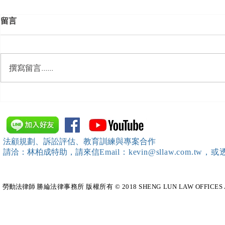
留言
撰寫留言......
【勝綸動態】本所主持律師 程
「雲林縣政
居威 律師受邀擔任 「台南市政
料保護相關法
府」主舉之（115年勞動基準課
僱勞工保護
內部教育訓練 ）課程講師
請本所資深顧問 林政儒
法顧規劃、訴訟評估、教育訓練與專案合作
任講師
請洽：林柏成特助
，請
來信
Email：kevin@sllaw.co
勞動法律師​
勝綸法律事務所 版權所有 © 2018 SHENG LUN LAW OFFICES All Righ