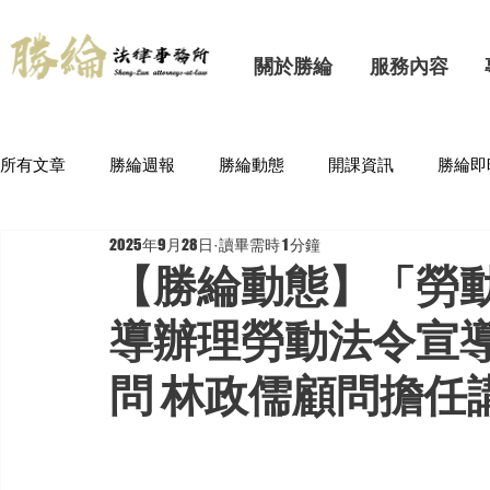
關於勝綸
服務內容
所有文章
勝綸週報
勝綸動態
開課資訊
勝綸即
2025年9月28日
讀畢需時 1 分鐘
【勝綸動態】「勞
導辦理勞動法令宣
問 林政儒顧問擔任