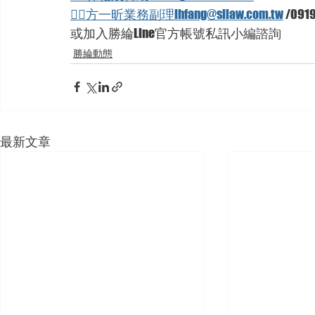
🦸‍♂方一昕業務副理ihfang@sllaw.com.tw
 /091
或加入勝綸Line官方帳號私訊小編諮詢
勝綸動態
最新文章