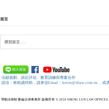
留言
撰寫留言......
【勝綸動態】「中華法令遵循
【勝綸動態】
暨法制管理交流協會」於北、
居威 律師受邀擔任
中、南等地辦理（職場霸凌防
府」主舉之（
治教育訓練）課程 邀請本所律
內部教育訓
法顧規劃、訴訟評估、教育訓練與專案合作
師團隊擔任講師，課程圓滿完
請洽：林柏成特助
，請
來信
Email：kevin@sllaw.co
成~*
勞動法律師​
勝綸法律事務所 版權所有 © 2018 SHENG LUN LAW OFFICES All Righ