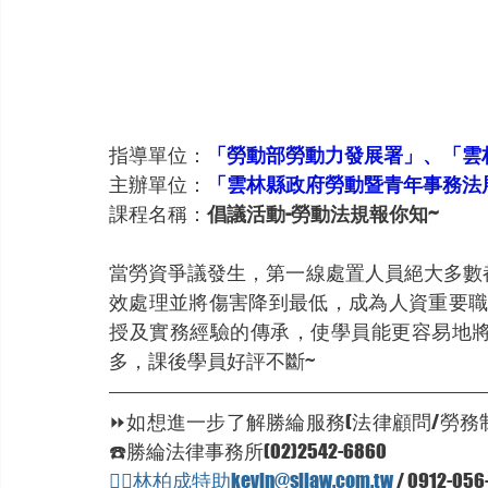
指導單位：
「勞動部勞動力發展署」、「雲
主辦單位：
「雲林縣政府勞動暨青年事務法
課程名稱：
倡議活動-勞動法規報你知~
當勞資爭議發生，第一線處置人員絕大多數
效處理並將傷害降到最低，成為人資重要職
授及實務經驗的傳承，使學員能更容易地
多，課後學員好評不斷~
⏩如想進一步了解勝綸服務(法律顧問/勞務制
☎️勝綸法律事務所(02)2542-6860
🦸‍♂林柏成特助kevin@sllaw.com.tw
 / 0912-056