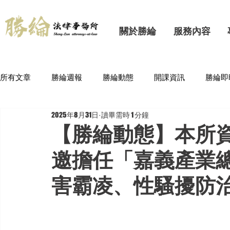
關於勝綸
服務內容
所有文章
勝綸週報
勝綸動態
開課資訊
勝綸即
2025年8月31日
讀畢需時 1 分鐘
【勝綸動態】本所資
邀擔任「嘉義產業
害霸凌、性騷擾防