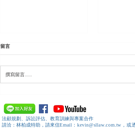
留言
撰寫留言......
【勝綸動態】「中華法令遵循
【勝綸動態】
暨法制管理交流協會」於北、
居威 律師受邀擔任
中、南等地辦理（職場霸凌防
府」主舉之（
治教育訓練）課程 邀請本所律
內部教育訓
法顧規劃、訴訟評估、教育訓練與專案合作
師團隊擔任講師，課程圓滿完
請洽：林柏成特助
，請
來信
Email：kevin@sllaw.co
成~*