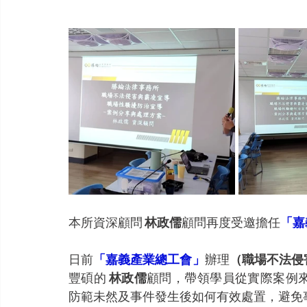
本所資深顧問 
林政儒
顧問再度受邀擔任
「嘉
日前
「嘉義產業總工會」
辦理
（職場不法侵
豐碩的 
林政儒
顧問，帶領學員從實際案例
防範未然及事件發生後如何有效處置，避免