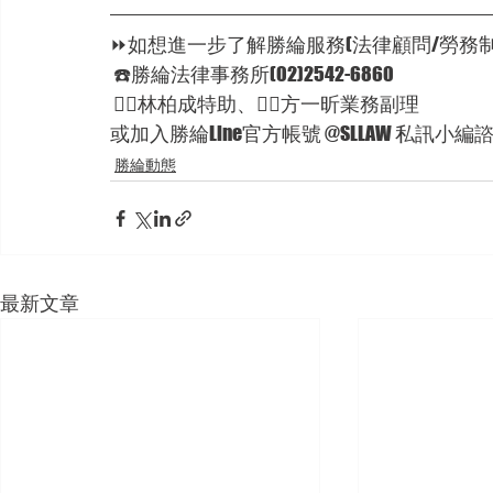
⏩如想進一步了解勝綸服務(法律顧問/勞務制
 ☎️勝綸法律事務所(02)2542-6860
 🦸‍♂林柏成特助、🦸‍♂方一昕業務副理
或加入勝綸Line官方帳號 @SLLAW 私訊小編
勝綸動態
最新文章