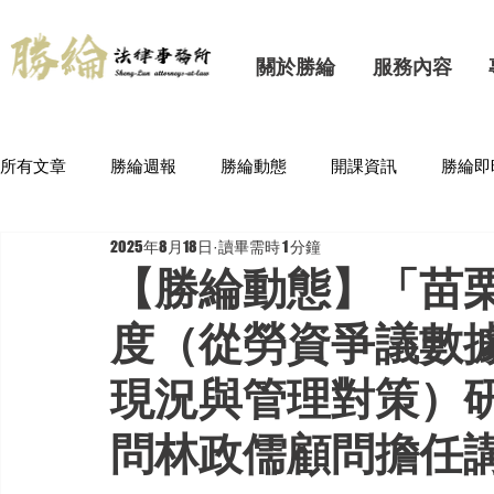
關於勝綸
服務內容
所有文章
勝綸週報
勝綸動態
開課資訊
勝綸即
2025年8月18日
讀畢需時 1 分鐘
【勝綸動態】「苗栗
度（從勞資爭議數
現況與管理對策）
問林政儒顧問擔任