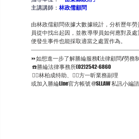
主講講師：
林政儒顧問
由林政儒顧問依據大數據統計，分析歷年勞
員從中找出起因，並教導學員如何應對及處
便發生事件也能採取適當之處置作為。
⏩如想進一步了解勝綸服務(法律顧問/勞務制
 ☎️勝綸法律事務所(02)2542-6860
 🦸‍♂林柏成特助、🦸‍♂方一昕業務副理
或加入勝綸Line官方帳號 @SLLAW 私訊小編