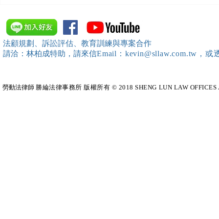
【勝綸動態】「中華法令遵循
【勝綸動態】
暨法制管理交流協會」於北、
居威 律師受邀擔任
中、南等地辦理（職場霸凌防
府」主舉之（
治教育訓練）課程 邀請本所律
內部教育訓
法顧規劃、訴訟評估、教育訓練與專案合作
師團隊擔任講師，課程圓滿完
請洽：林柏成特助
，請
來信
Email：kevin@sllaw.co
成~*
勞動法律師​
勝綸法律事務所 版權所有 © 2018 SHENG LUN LAW OFFICES All Righ