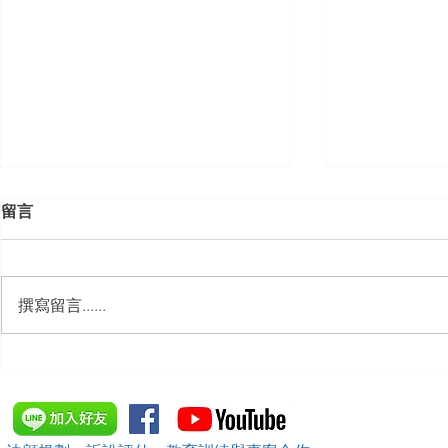
留言
撰寫留言......
【勝綸動態】「中華法令遵循
【勝綸動態】
暨法制管理交流協會」於北、
居威 律師受邀擔任
中、南等地辦理（職場霸凌防
府」主舉之（
治教育訓練）課程 邀請本所律
內部教育訓