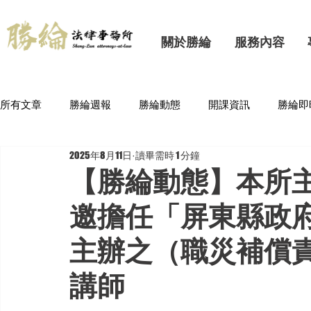
關於勝綸
服務內容
所有文章
勝綸週報
勝綸動態
開課資訊
勝綸即
2025年8月11日
讀畢需時 1 分鐘
【勝綸動態】本所主
邀擔任「屏東縣政
主辦之（職災補償
講師