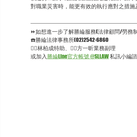
對職業災害時，能更有效的執行應對之措施
⏩如想進一步了解勝綸服務(法律顧問/勞務制
☎️勝綸法律事務所(02)2542-6860
🦸‍♂林柏成特助、🦸‍♂方一昕業務副理
或加入
勝綸Line官方帳號 @SLLAW
 私訊小編