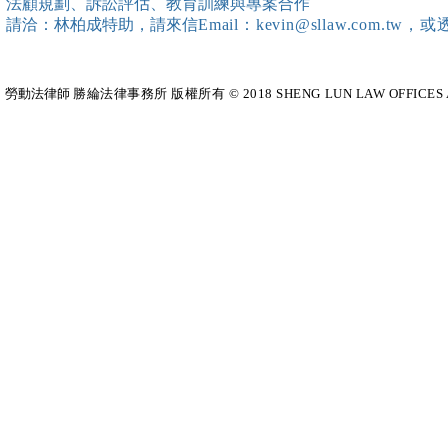
法顧規劃、訴訟評估、教育訓練與專案合作
師團隊擔任講師，課程圓滿完
請洽：林柏成特助
，請
來信
Email：kevin@sllaw.co
成~*
勞動法律師​
勝綸法律事務所 版權所有 © 2018 SHENG LUN LAW OFFICES All Righ