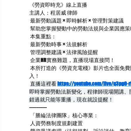
《勞資即時充》線上直播
主講人：程居威 律師
 最新勞動議題 × 即時解析 × 管理對策建議
 幫助您掌握變動中的勞動法規與企業因應策
 本集重點：
 最新勞動時事 × 法規解析
 管理調整建議 × 法律風險提醒
 企業HR實務難題，直播現場直接問！
 本所打造的《勞資充電棧》影片也全面免
入！
直播這裡看 
https://youtube.com/live/q3pgO-r
即時掌握勞動法新變化，程律師現場開講、
錯過就只能等重播，現在就設提醒！
------------
 「勝綸法律團隊」核心專業：
 人資勞務制度規劃建置