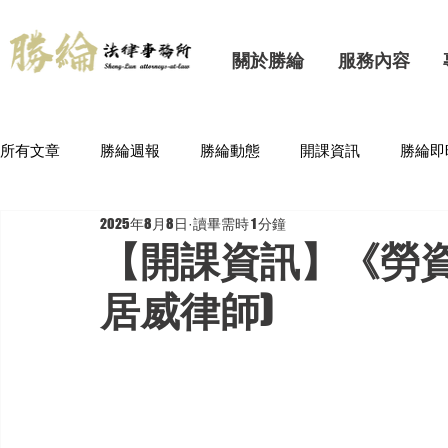
關於勝綸
服務內容
所有文章
勝綸週報
勝綸動態
開課資訊
勝綸即
2025年8月8日
讀畢需時 1 分鐘
【開課資訊】《勞資
居威律師)