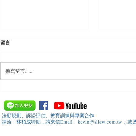
留言
撰寫留言......
【開課資訊】「勞動部發展署
【開課資訊
桃竹苗分署」主辦（雇主焦點
新創企業署
座談會(桃園場)）邀請本所所
SBIR申請
長 邱靖棠律師擔任《2026 勞
規）特邀本所所長 
法顧規劃、訴訟評估、教育訓練與專案合作
動新制不踩雷！血淚實務案例
擔任移工法
請洽：林柏成特助
，請
來信
Email：kevin@sllaw.co
大公開》講師