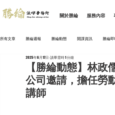
關於勝綸
服務內容
所有文章
勝綸週報
勝綸動態
開課資訊
勝綸即
2025年6月17日
讀畢需時 1 分鐘
【勝綸動態】林政儒
公司邀請，擔任勞動
講師