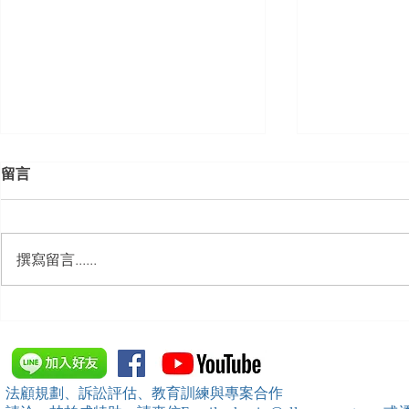
留言
撰寫留言......
【勝綸動態】「中華法令遵循
【勝綸動態】
暨法制管理交流協會」於北、
居威 律師受邀擔任
中、南等地辦理（職場霸凌防
府」主舉之（
治教育訓練）課程 邀請本所律
內部教育訓
法顧規劃、訴訟評估、教育訓練與專案合作
師團隊擔任講師，課程圓滿完