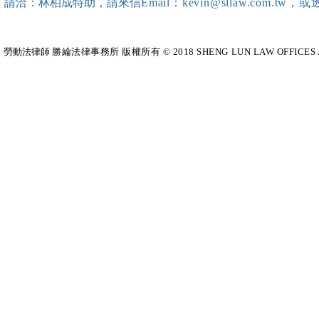
請洽：林柏成特助
，請
來信
Email：kevin@sllaw.co
成~*
勞動法律師​
勝綸法律事務所 版權所有 © 2018 SHENG LUN LAW OFFICES All Righ