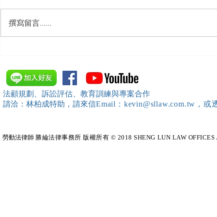
撰寫留言......
【開課資訊】「勞動部發展署
【開課資訊
桃竹苗分署」主辦（雇主焦點
新創企業署
座談會(桃園場)）邀請本所所
SBIR申請
長 邱靖棠律師擔任《2026 勞
規）特邀本所所長 
法顧規劃、訴訟評估、教育訓練與專案合作
動新制不踩雷！血淚實務案例
擔任移工法
請洽：林柏成特助
，請
來信
Email：kevin@sllaw.co
大公開》講師
勞動法律師​
勝綸法律事務所 版權所有 © 2018 SHENG LUN LAW OFFICES All Righ