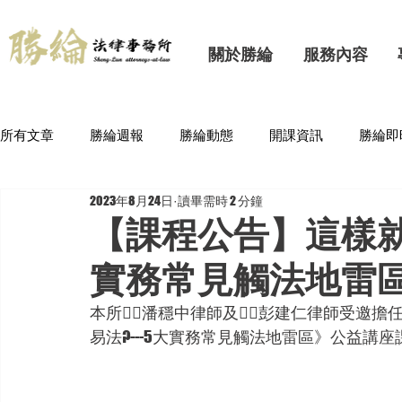
關於勝綸
服務內容
所有文章
勝綸週報
勝綸動態
開課資訊
勝綸即
2023年8月24日
讀畢需時 2 分鐘
【課程公告】這樣就
實務常見觸法地雷
本所
🦸‍♂
潘穩中律師及
🦸‍♂
彭建仁律師受邀擔
易法?---5大實務常見觸法地雷區
》公益講座課