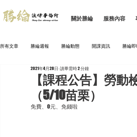
關於勝綸
服務內容
所有文章
勝綸週報
勝綸動態
開課資訊
勝綸即
2021年4月28日
讀畢需時 2 分鐘
【課程公告】勞動
（5/10苗栗）
免費、0元、免錢啦