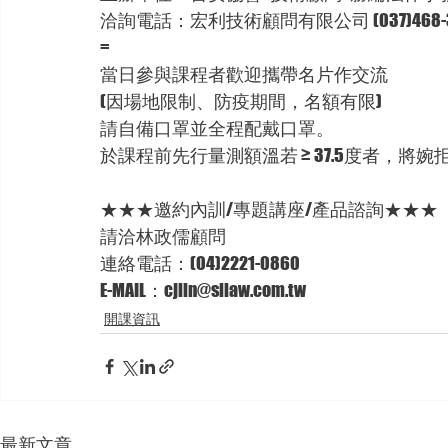
洽詢電話：宏利技術顧問有限公司 (037)468-
=
當日參與課程者歡迎攜帶名片作交流
(因場地限制、防疫期間，名額有限)
請自備口罩並全程配戴口罩。
於課程前先行量測額溫若 ≥ 37.5度者，將婉
★★★邀約內訓/專題講座/產品諮詢★★★ 
請洽林政儒顧問 
連絡電話：(04)2221-0860 
E-MAIL：cjlin@sllaw.com.tw
開課資訊
最新文章