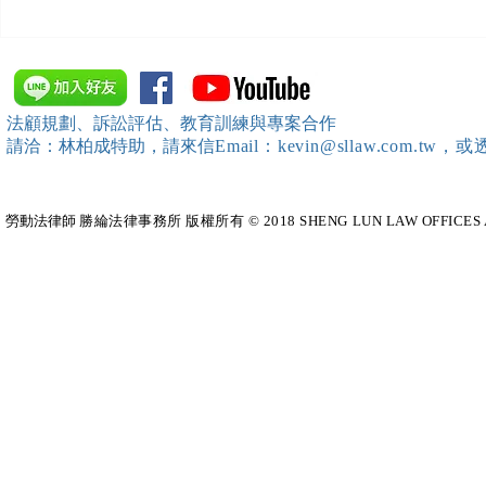
【開課資訊】「勞動部發展署
【開課資訊
桃竹苗分署」主辦（雇主焦點
新創企業署
座談會(桃園場)）邀請本所所
SBIR申請
長 邱靖棠律師擔任《2026 勞
規）特邀本所所長 
法顧規劃、訴訟評估、教育訓練與專案合作
動新制不踩雷！血淚實務案例
擔任移工法
請洽：林柏成特助
，請
來信
Email：kevin@sllaw.co
大公開》講師
勞動法律師​
勝綸法律事務所 版權所有 © 2018 SHENG LUN LAW OFFICES All Righ