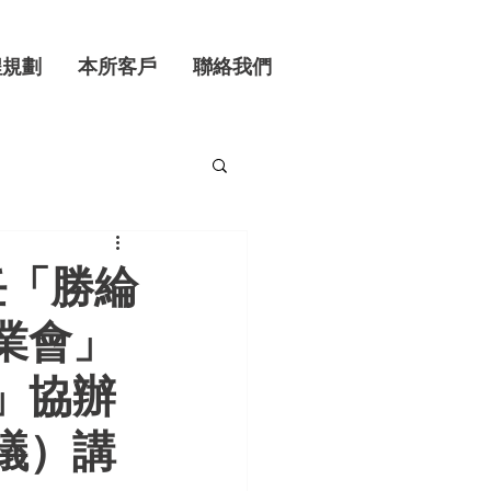
程規劃
本所客戶
聯絡我們
任「勝綸
業會」
」協辦
議）講