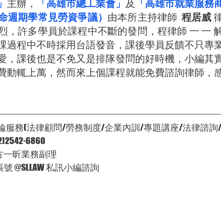
」
主辦，
「高雄市總工業會」
及
「高雄市就業服務
命週期學常見勞資爭議）
由本所主持律師  
程居威
 
烈，許多學員於課程中不斷的發問，程律師 一 一 
課過程中不時採用台語發音，課後學員反饋不只專
愛，課後也是不免又是排隊發問的好時機，小編其
費動輒上萬，然而來上個課程就能免費諮詢律師，
服務(法律顧問/勞務制度/企業內訓/專題講座/法律諮詢
2542-6860
‍♂方一昕業務副理
號 @SLLAW 私訊小編諮詢