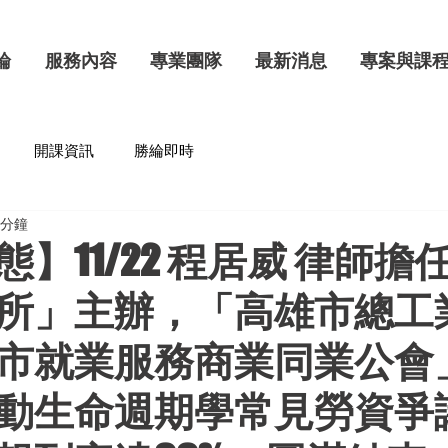
綸
服務內容
專業團隊
最新消息
專案與課
開課資訊
勝綸即時
 分鐘
】11/22 程居威 律師擔
所」主辦，「高雄市總工
市就業服務商業同業公會
動生命週期學常見勞資爭