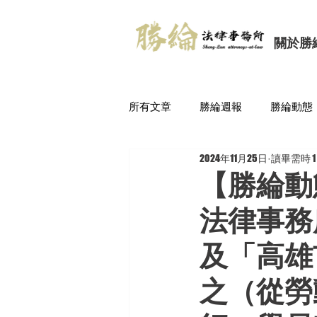
關於勝
所有文章
勝綸週報
勝綸動態
2024年11月25日
讀畢需時 1
【勝綸動態
法律事務
及「高雄
之（從勞