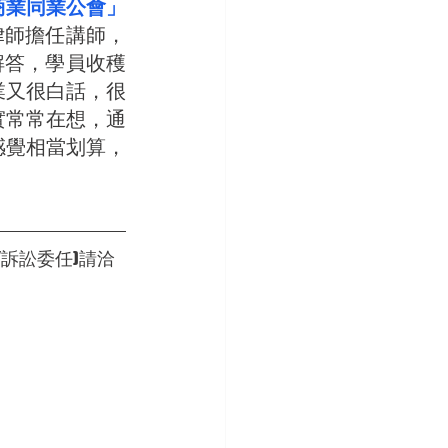
商業同業公會」
律師擔任講師，
解答，學員收穫
業又很白話，很
實常常在想，通
感覺相當划算，
/訴訟委任)請洽