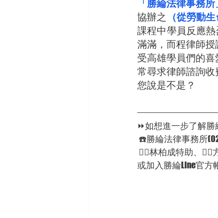
「勝綸法律事務所
協辦之
（從勞動生
課程中學員反應熱
滿滿，而程律師授
受高雄學員們的喜
常尋求律師諮詢收
您說是不是？
⏩如想進一步了解勝綸
 ☎️勝綸法律事務所(02)
 🦸‍♂林柏成特助、
或加入勝綸Line官方帳