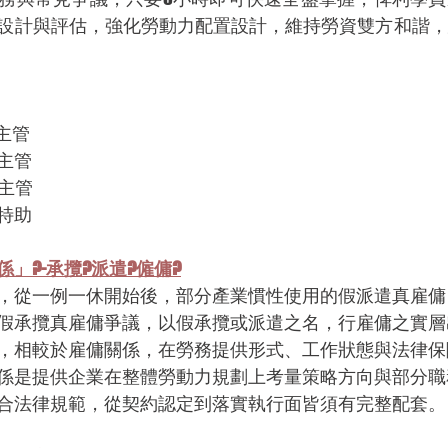
設計與評估，強化勞動力配置設計，維持勞資雙方和諧，
階主管
人資主管
法務主管
員、特助
」?-承攬?派遣?僱傭?
，從一例一休開始後，部分產業慣性使用的假派遣真雇傭
假承攬真雇傭爭議，以假承攬或派遣之名，行雇傭之實層
，相較於雇傭關係，在勞務提供形式、工作狀態與法律保
係是提供企業在整體勞動力規劃上考量策略方向與部分職
合法律規範，從契約認定到落實執行面皆須有完整配套。