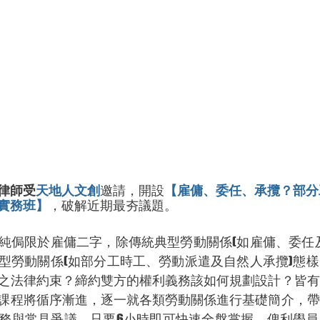
律師受
天地人文創
邀請，開設
【雇傭、委任、承攬？部分
實務班】
，破解近期最夯議題。
純侷限於雇傭二字，除傳統典型勞動關係(如雇傭、委任
型勞動關係(如部分工時工、勞動派遣及自然人承攬)態
之法律約束？締約雙方的權利義務該如何規劃設計？皆有
課程將循序漸進，逐一就各類勞動關係進行基礎簡介，帶
務與常見爭議，只要6小時即可快速全盤掌握，俾利學員