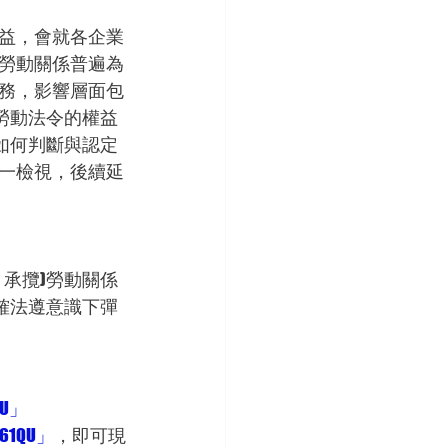
益，會就各企業
勞動關係普遍為
務，影響層面包
勞動法令的權益
如何判斷與認定
一檢視，後續延
承攬)勞動關係
確法遵意識下彈
QU」
461QU」
，即可現