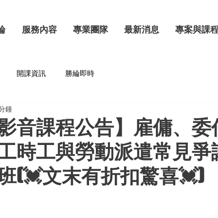
綸
服務內容
專業團隊
最新消息
專案與課
開課資訊
勝綸即時
 分鐘
影音課程公告】雇傭、委
工時工與勞動派遣常見爭
(💓文末有折扣驚喜💓)