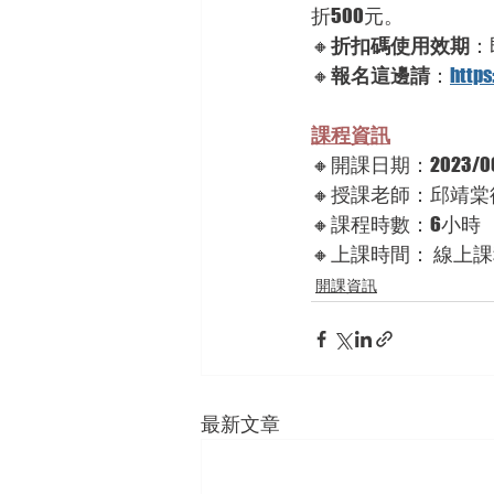
折500元。
🔸
折扣碼使用效期
：
🔸
報名這邊請
：
https
課程資訊
🔸開課日期：2023/
🔸授課老師：邱靖棠
🔸課程時數：6小時
🔸上課時間： 線上課程
開課資訊
最新文章