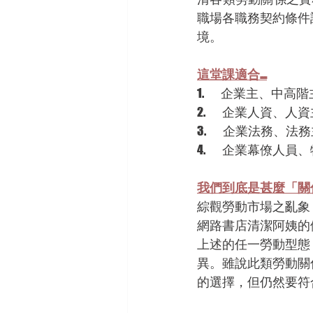
職場各職務契約條件
境。
這堂課適合…
1.        企業主、中高
2.        企業人資、
3.        企業法務、
4.        企業幕僚人
我們到底是甚麼「關係
綜觀勞動市場之亂象
網路書店清潔阿姨的
上述的任一勞動型態
異。雖說此類勞動關
的選擇，但仍然要符