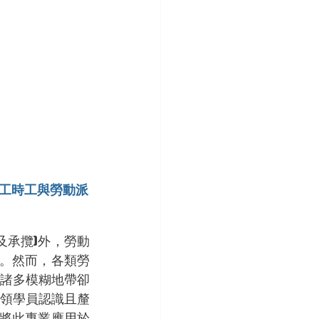
工時工與勞動派
及承攬)外，勞動
樣。然而，各類勞
諸多模糊地帶卻
領學員認識且釐
將此專業應用於