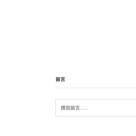
留言
撰寫留言......
【開課資訊】「勞動部發展署
桃竹苗分署」主辦（雇主焦點