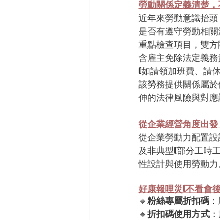
勞動關係定義清楚，
近年來勞動意識抬頭
是否有遵守勞動相關
重點檢查項目，雙方
含雇主免除法定義務
(如請領加班費、請
該勞務提供關係屬於
伸的法律風險與對應
從企業經營角度出發
從企業勞動力配置設
及非典型(部分工時
性設計與使用勞動力
好康報哩災(不看會後
🔸
粉絲專屬折扣碼
：
🔸
折扣碼使用方式
：