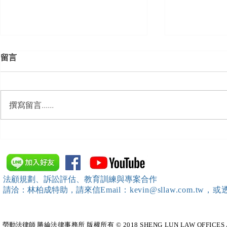
留言
撰寫留言......
【開課資訊】「勞動部發展署
【開課資訊
桃竹苗分署」主辦（雇主焦點
新創企業署
座談會(桃園場)）邀請本所所
SBIR申請
長 邱靖棠律師擔任《2026 勞
規）特邀本所所長 
法顧規劃、訴訟評估、教育訓練與專案合作
動新制不踩雷！血淚實務案例
擔任移工法
請洽：林柏成特助
，請
來信
Email：kevin@sllaw.co
大公開》講師
勞動法律師​
勝綸法律事務所 版權所有 © 2018 SHENG LUN LAW OFFICES All Righ