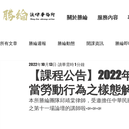
關於勝綸
服務內容
所有文章
勝綸週報
勝綸動態
開課資訊
勝綸即
2022年10月13日
讀畢需時 1 分鐘
【課程公告】202
當勞動行為之樣態
本所勝綸團隊邱靖棠律師，受邀擔任中華民
之
第十一場
論壇的講師啦📣📣📣