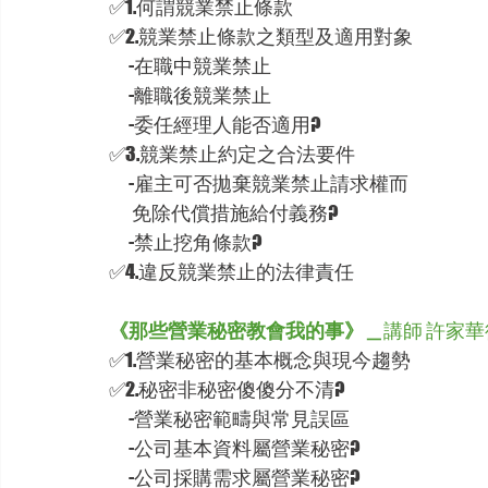
✅
1.何謂競業禁止條款
✅
2.競業禁止條款之類型及適用對象
　-在職中競業禁止
　-離職後競業禁止
　-委任經理人能否適用?
✅
3.競業禁止約定之合法要件
　-雇主可否拋棄競業禁止請求權而
　 免除代償措施給付義務?
　-禁止挖角條款?
✅
4.違反競業禁止的法律責任
《那些營業秘密教會我的事》＿
講師 許家
✅
1.營業秘密的基本概念與現今趨勢
✅
2.秘密非秘密傻傻分不清?
　-營業秘密範疇與常見誤區
　-公司基本資料屬營業秘密?
　-公司採購需求屬營業秘密?