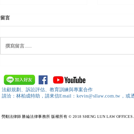
留言
撰寫留言......
【開課資訊】「勞動部發展署
【開課資訊
桃竹苗分署」主辦（雇主焦點
新創企業署
座談會(桃園場)）邀請本所所
SBIR申請
長 邱靖棠律師擔任《2026 勞
規）特邀本所所長 
法顧規劃、訴訟評估、教育訓練與專案合作
動新制不踩雷！血淚實務案例
擔任移工法
請洽：林柏成特助
，請
來信
Email：kevin@sllaw.co
大公開》講師
勞動法律師​
勝綸法律事務所 版權所有 © 2018 SHENG LUN LAW OFFICES All Righ