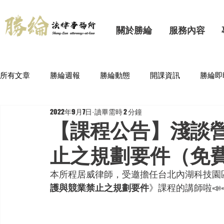
關於勝綸
服務內容
所有文章
勝綸週報
勝綸動態
開課資訊
勝綸即
2022年9月7日
讀畢需時 2 分鐘
【課程公告】淺談
止之規劃要件（免
本所程居威律師，受邀擔任台北內湖科技園
護與競業禁止之規劃要件
》課程的講師啦📣