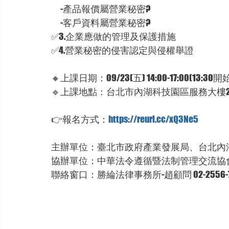
　-產品報價屬營業秘密?
　-客戶資料屬營業秘密?
✅
3.企業應做的管理及保護措施
✅
4.營業秘密的侵害認定與侵權舉證
🔸
上課日期：09/23(五) 14:00-17:00(13:30
🔹
上課地點：台北市內湖科技園區服務大樓2
👉
報名方式：
https://reurl.cc/xQ3Ne5
主辦單位：臺北市政府產業發展局、台北內
協辦單位：中華法令遵循暨法制管理交流協
聯絡窗口：勝綸法律事務所-趙顧問 02-2556-7