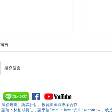
留言
撰寫留言......
【勝綸動態】本所主持律師 程
「雲林縣政
居威 律師受邀擔任 「台南市政
料保護相關法
府」主舉之（115年勞動基準課
僱勞工保護
內部教育訓練 ）課程講師
請本所資深顧問 林政儒
法顧規劃、訴訟評估、教育訓練與專案合作
任講師
請洽：林柏成特助
，請
來信
Email：kevin@sllaw.co