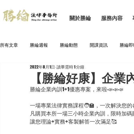
關於勝綸
服務內容
所有文章
勝綸週報
勝綸動態
開課資訊
勝綸即
2022年8月1日
讀畢需時 1 分鐘
【勝綸好康】企業內
勝綸企業內訓1+1優惠專案，來啦📣📣📣
一場專業法律實務課程🧑‍🏫，一次解決您的
凡購買本所一場三小時企業內訓，限時加碼贈
讓您理論+實務+客製解答一次滿足🥰