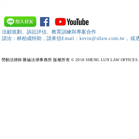
【開課資訊】「勞動部發展署
【開課資訊
桃竹苗分署」主辦（雇主焦點
新創企業署
座談會(桃園場)）邀請本所所
SBIR申請
長 邱靖棠律師擔任《2026 勞
規）特邀本所所長 
法顧規劃、訴訟評估、教育訓練與專案合作
動新制不踩雷！血淚實務案例
擔任移工法
請洽：林柏成特助
，請
來信
Email：kevin@sllaw.co
大公開》講師
勞動法律師​
勝綸法律事務所 版權所有 © 2018 SHENG LUN LAW OFFICES All Righ