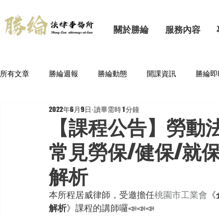
關於勝綸
服務內容
所有文章
勝綸週報
勝綸動態
開課資訊
勝綸即
2022年6月9日
讀畢需時 1 分鐘
【課程公告】勞動法
常見勞保/健保/就
解析
本所程居威律師，受邀擔任
桃園市工業會
《
解析
》課程的講師囉📣📣📣