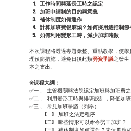
工作時間與延長工時之認定
加班申請制的目的與意義
補休制度如何運作
計算加班費很麻煩？如何採用總括制節
如何利用變形工時，減少加班時數
本次課程將透過專題彙整、重點教學，使學
理預防措施，避免日後此類
勞資爭議
之發生
本之支出。
❀課程大綱：
✅
一 、  主管機關與法院認定加班與加班費
✅
二 、  利用變形工時與排班設計，降低加
✅
三 、  常見加班爭議（列舉）：
　　　(一)     加班之法定程序　
　　　(二)     哪些情形可以命令勞工加班？
　　　(三)     補休制度如何運作？未休畢應