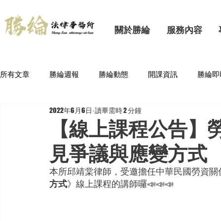
關於勝綸
服務內容
所有文章
勝綸週報
勝綸動態
開課資訊
勝綸即
2022年6月6日
讀畢需時 2 分鐘
【線上課程公告】勞
見爭議與應變方式
本所邱靖棠律師，受邀擔任
中華民國勞資關
方式
》線上課程的講師囉📣📣📣