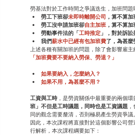
勞基法對於工作時間之爭議迭生，加班問題
勞工下班卻
未即時離開公司
，算不算加
勞工沒申請加班卻
自主加班
，算不算加
勞動事件法的「
工時推定
」，對於訴訟
我們
薪水中已經有包加班費
了，為甚麼
上述各種有關加班的問題，除了會影響雇主
「加班費要不要納入勞保、勞退？」
如果要納入，怎麼納入？
如果不用，為甚麼不用？
工資與工時
，是勞資關係中最重要的兩個環
班」不但是工時議題，同時也是工資議題
，
同的觀念需要釐清，否則極易產生勞資爭議
因此，本次課程將直接對於這個影響公司營
行解析，本次課程綱要如下：