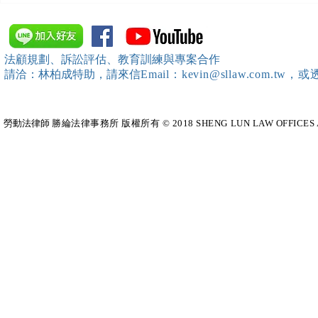
桃竹苗分署」主辦（雇主焦點
新創企業署
座談會(桃園場)）邀請本所所
SBIR申請
長 邱靖棠律師擔任《2026 勞
規）特邀本所所長 
法顧規劃、訴訟評估、教育訓練與專案合作
動新制不踩雷！血淚實務案例
擔任移工法
請洽：林柏成特助
，請
來信
Email：kevin@sllaw.co
大公開》講師
勞動法律師​
勝綸法律事務所 版權所有 © 2018 SHENG LUN LAW OFFICES All Righ