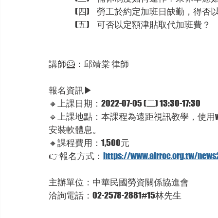
　　　(四)     勞工於約定加班日缺勤，得
　　　(五)     可否以定額津貼取代加班費？
講師🦸：邱靖棠 律師
報名資訊▶
🔸
上課日期：2022-07-05 (二) 
13:30-17:30
🔹上課地點：本課程為遠距視訊教學，使用w
安裝軟體息。
🔸課程費用：1,500元
👉報名方式：
https://www.airroc.org.tw/news
主辦單位：中華民國勞資關係協進會
洽詢電話：02-2578-2881#15林先生