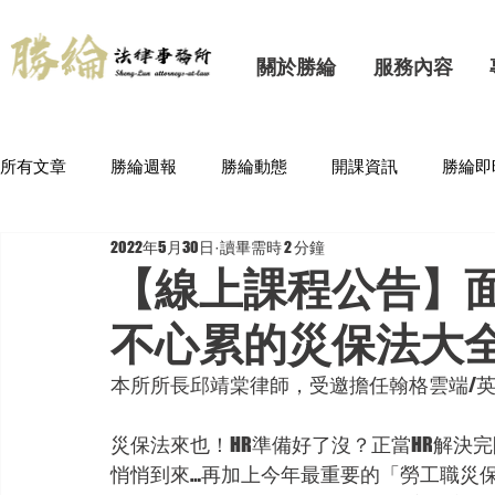
關於勝綸
服務內容
所有文章
勝綸週報
勝綸動態
開課資訊
勝綸即
2022年5月30日
讀畢需時 2 分鐘
【線上課程公告】面
不心累的災保法大全
本所所長邱靖棠律師，受邀擔任翰格雲端/英特
災保法來也！HR準備好了沒？正當HR解決
悄悄到來…再加上今年最重要的「勞工職災