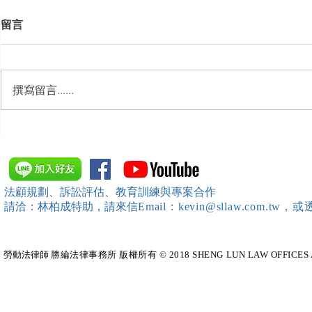
留言
撰寫留言......
【開課資訊】「勞動部發展署
【開課資訊
桃竹苗分署」主辦（雇主焦點
新創企業署
座談會(桃園場)）邀請本所所
SBIR申請
長 邱靖棠律師擔任《2026 勞
規）特邀本所所長 
法顧規劃、訴訟評估、教育訓練與專案合作
動新制不踩雷！血淚實務案例
擔任移工法
請洽：林柏成特助
，請
來信
Email：kevin@sllaw.co
大公開》講師
勞動法律師​
勝綸法律事務所 版權所有 © 2018 SHENG LUN LAW OFFICES All Righ