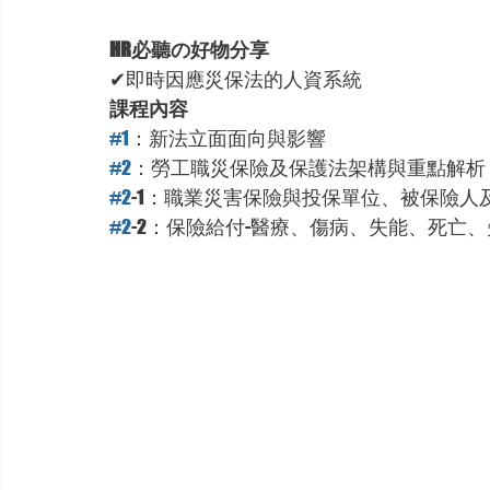
HR必聽の好物分享
✔即時因應災保法的人資系統
課程內容
#1
：新法立面面向與影響
#2
：勞工職災保險及保護法架構與重點解析
#2
-1：職業災害保險與投保單位、被保險人
#2
-2：保險給付-醫療、傷病、失能、死亡