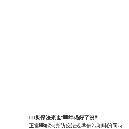
💁‍♀️災保法來也❗HR準備好了沒❓
正當HR解決完防疫法規準備泡咖啡的同時