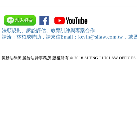
【勝綸動態】「中華法令遵循
【勝綸動態】
暨法制管理交流協會」於北、
居威 律師受邀擔任
中、南等地辦理（職場霸凌防
府」主舉之（
治教育訓練）課程 邀請本所律
內部教育訓
法顧規劃、訴訟評估、教育訓練與專案合作
師團隊擔任講師，課程圓滿完
請洽：林柏成特助
，請
來信
Email：kevin@sllaw.co
成~*
勞動法律師​
勝綸法律事務所 版權所有 © 2018 SHENG LUN LAW OFFICES All Righ