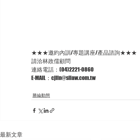
★★★邀約內訓/專題講座/產品諮詢★★★ 
請洽林政儒顧問 
連絡電話：(04)2221-0860 
E-MAIL：cjlin@sllaw.com.tw
勝綸動態
最新文章