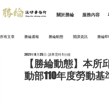
關於勝綸
服務內容
所有文章
勝綸週報
勝綸動態
開課資訊
勝綸即
2021年8月25日
讀畢需時 1 分鐘
【勝綸動態】本所
動部110年度勞動