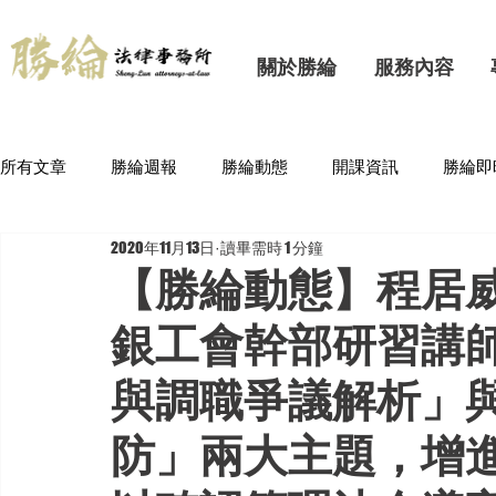
關於勝綸
服務內容
所有文章
勝綸週報
勝綸動態
開課資訊
勝綸即
2020年11月13日
讀畢需時 1 分鐘
【勝綸動態】程居
銀工會幹部研習講
與調職爭議解析」
防」兩大主題，增