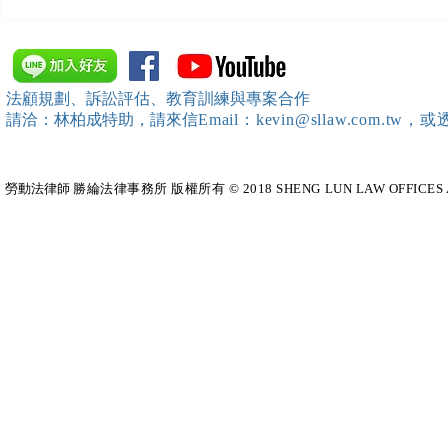
【勝綸動態】「中華法令遵循
【勝綸動態】
暨法制管理交流協會」於北、
居威 律師受邀擔任
中、南等地辦理（職場霸凌防
府」主舉之（
治教育訓練）課程 邀請本所律
內部教育訓
法顧規劃、訴訟評估、教育訓練與專案合作
師團隊擔任講師，課程圓滿完
請洽：林柏成特助
，請
來信
Email：kevin@sllaw.co
成~*
勞動法律師​
勝綸法律事務所 版權所有 © 2018 SHENG LUN LAW OFFICES All Righ