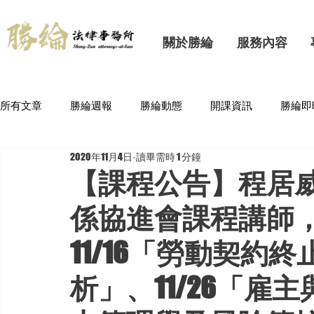
關於勝綸
服務內容
所有文章
勝綸週報
勝綸動態
開課資訊
勝綸即
2020年11月4日
讀畢需時 1 分鐘
【課程公告】程居
係協進會課程講師，
11/16「勞動契約
析」、11/26「雇