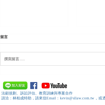
留言
撰寫留言......
【勝綸動態】「中華法令遵循
【勝綸動態】
暨法制管理交流協會」於北、
居威 律師受邀擔任
中、南等地辦理（職場霸凌防
府」主舉之（
治教育訓練）課程 邀請本所律
內部教育訓
法顧規劃、訴訟評估、教育訓練與專案合作
師團隊擔任講師，課程圓滿完
請洽：林柏成特助
，請
來信
Email：kevin@sllaw.co
成~*