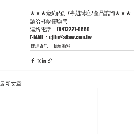
★★★邀約內訓/專題講座/產品諮詢★★★ 
請洽林政儒顧問 
連絡電話：(04)2221-0860 
E-MAIL：cjlin@sllaw.com.tw
開課資訊
勝綸動態
最新文章