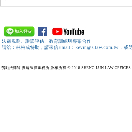
【勝綸動態】「中華法令遵循
【勝綸動態】
暨法制管理交流協會」於北、
居威 律師受邀擔任
中、南等地辦理（職場霸凌防
府」主舉之（
治教育訓練）課程 邀請本所律
內部教育訓
法顧規劃、訴訟評估、教育訓練與專案合作
師團隊擔任講師，課程圓滿完
請洽：林柏成特助
，請
來信
Email：kevin@sllaw.co
成~*
勞動法律師​
勝綸法律事務所 版權所有 © 2018 SHENG LUN LAW OFFICES All Righ