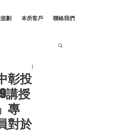
程規劃
本所客戶
聯絡我們
中彰投
9講授
」專
員對於