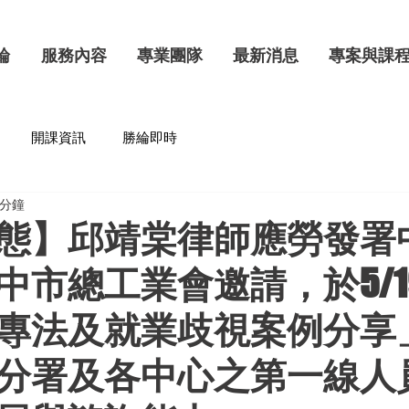
綸
服務內容
專業團隊
最新消息
專案與課
開課資訊
勝綸即時
 分鐘
態】邱靖棠律師應勞發署
中市總工業會邀請，於5/1
專法及就業歧視案例分享
分署及各中心之第一線人