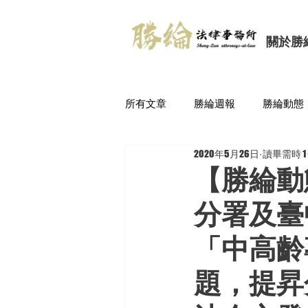
關於勝
所有文章
勝綸週報
勝綸動態
2020年5月26日
讀畢需時 1
【勝綸動
分署及臺
「中高齡
題，提昇