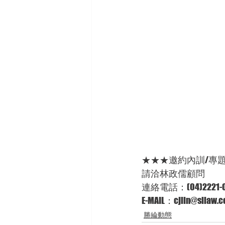
★★★邀約內訓/專
請洽林政儒顧問 
連絡電話：(04)2221-0
E-MAIL：cjlin@sllaw.co
勝綸動態