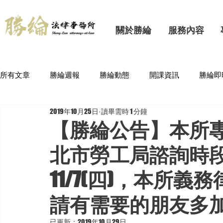
關於勝綸
服務內容
所有文章
勝綸週報
勝綸動態
開課資訊
勝綸即
2019年10月25日
讀畢需時 1 分鐘
【勝綸公告】本所專
北市勞工局諮詢時段為11
11/7(四)，本所
請有需要的朋友多
已更新：
2019年10月29日