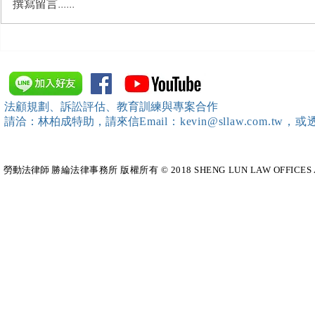
撰寫留言......
【勝綸動態】「中華法令遵循
【勝綸動態】
暨法制管理交流協會」於北、
居威 律師受邀擔任
中、南等地辦理（職場霸凌防
府」主舉之（
治教育訓練）課程 邀請本所律
內部教育訓
法顧規劃、訴訟評估、教育訓練與專案合作
師團隊擔任講師，課程圓滿完
請洽：林柏成特助
，請
來信
Email：kevin@sllaw.co
成~*
勞動法律師​
勝綸法律事務所 版權所有 © 2018 SHENG LUN LAW OFFICES All Righ