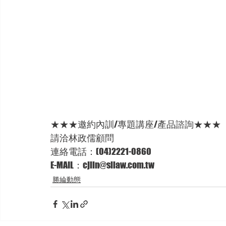
★★★邀約內訓/專題講座/產品諮詢★★★
請洽林政儒顧問 
連絡電話：(04)2221-0860 
E-MAIL：cjlin@sllaw.com.tw
勝綸動態