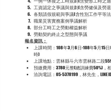
一例一休後之工時規劃(含變形工時之適
工資認定之爭議與規劃(含勞健保及勞退
各類請假規範與爭議(含性別工作平等法
職業災害實務案例爭議解析
部分工時工之勞動權益解析
勞動契約終止之型態與爭議
報名資訊：
上課時間：108年3月6日-108年5月15日(
時)
上課地點：雲林縣斗六市雲林路二段55
預繳費用：3780元整(總訓練費50%
洽詢電話：05-5378199，林先生，LINE ID