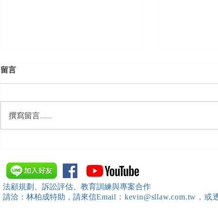
留言
撰寫留言......
【勝綸動態】「中華法令遵循
【勝綸動態】
暨法制管理交流協會」於北、
居威 律師受邀擔任
中、南等地辦理（職場霸凌防
府」主舉之（
治教育訓練）課程 邀請本所律
內部教育訓
法顧規劃、訴訟評估、教育訓練與專案合作
師團隊擔任講師，課程圓滿完
請洽：林柏成特助
，請
來信
Email：kevin@sllaw.co
成~*