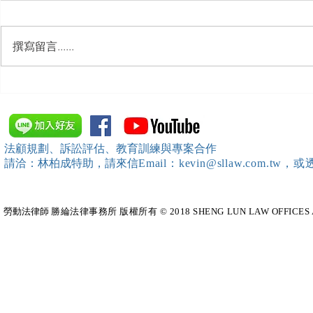
撰寫留言......
【勝綸動態】「中華法令遵循
【勝綸動態】
暨法制管理交流協會」於北、
居威 律師受邀擔任
中、南等地辦理（職場霸凌防
府」主舉之（
治教育訓練）課程 邀請本所律
內部教育訓
法顧規劃、訴訟評估、教育訓練與專案合作
師團隊擔任講師，課程圓滿完
請洽：林柏成特助
，請
來信
Email：kevin@sllaw.co
成~*
勞動法律師​
勝綸法律事務所 版權所有 © 2018 SHENG LUN LAW OFFICES All Righ