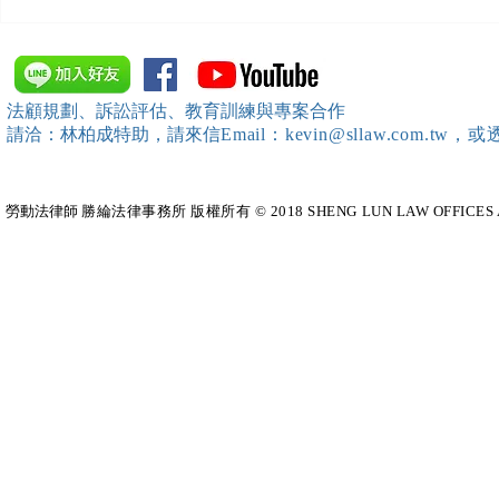
【勝綸動態】「中華法令遵循
【勝綸動態】
暨法制管理交流協會」於北、
居威 律師受邀擔任
中、南等地辦理（職場霸凌防
府」主舉之（
治教育訓練）課程 邀請本所律
內部教育訓
法顧規劃、訴訟評估、教育訓練與專案合作
師團隊擔任講師，課程圓滿完
請洽：林柏成特助
，請
來信
Email：kevin@sllaw.co
成~*
勞動法律師​
勝綸法律事務所 版權所有 © 2018 SHENG LUN LAW OFFICES All Righ