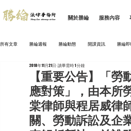
關於勝綸
服務內容
所有文章
勝綸週報
勝綸動態
開課資訊
勝綸即
2018年11月21日
讀畢需時 1 分鐘
【重要公告】「勞
應對策」，由本所勞
棠律師與程居威律
關、勞動訴訟及企