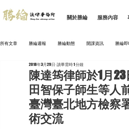
關於勝綸
服務內容
所有文章
勝綸週報
勝綸動態
開課資訊
勝綸即
2018年3月29日
讀畢需時 1 分鐘
陳達筠律師於1月2
田智保子師生等人
臺灣臺北地方檢察
術交流