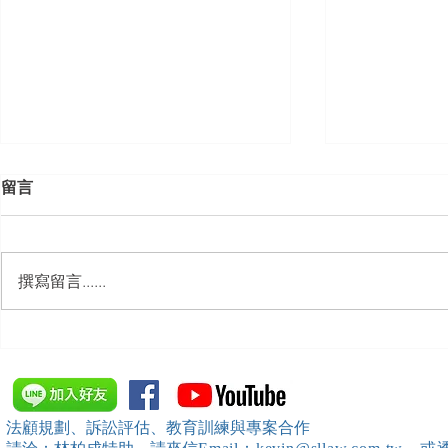
留言
撰寫留言......
【勝綸動態】「中華法令遵循
【勝綸動態】
暨法制管理交流協會」於北、
居威 律師受邀擔任
中、南等地辦理（職場霸凌防
府」主舉之（
治教育訓練）課程 邀請本所律
內部教育訓
法顧規劃、訴訟評估、教育訓練與專案合作
師團隊擔任講師，課程圓滿完