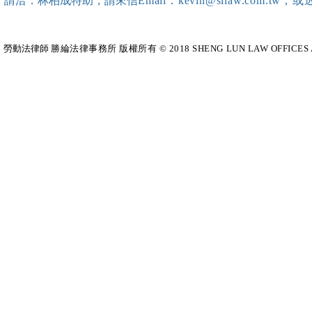
請洽：林柏成特助
，請
來信
Email：kevin@sllaw.co
成~*
勞動法律師​
勝綸法律事務所 版權所有 © 2018 SHENG LUN LAW OFFICES All Righ