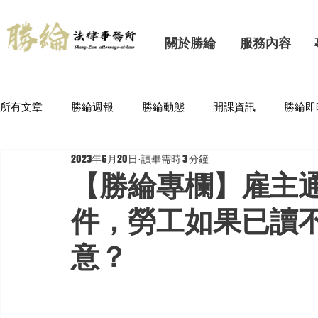
關於勝綸
服務內容
所有文章
勝綸週報
勝綸動態
開課資訊
勝綸即
2023年6月20日
讀畢需時 3 分鐘
【勝綸專欄】雇主
件，勞工如果已讀
意？