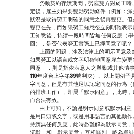
          勞動契約存續期間，勞雇雙方對於工時、薪資待遇等勞動條件，通常會有所約定。一經約
定後，雇主如果要變動勞動條件（例如：減
狀況是取得勞工明確的同意之後再變更。但
變更在先，而如果勞工知悉後立刻明確表示
工知悉後，持續一段時間皆無任何反應（舉例
回），是否代表勞工實際上已經同意了呢？
          上面的問題，涉及法律上的明示同意及默示同意。所謂「明示同意」，以上開例子而言，
如果勞工以語言或文字明確地同意雇主變更
同意」，則是指依表意人之舉動或其他情
110年度台上字第39號判決）。以上開例
字同意，但是有其他足以認定同意的行為（
的排班工作），即屬「默示同意」，此時，
而合法有效。
          由上可知，不論是明示同意或默示同意，都必須勞工有具體的意思表示，該意思表示可能
是用口頭或文字，或是用非語言的其他動作
持續無任何反應，此時恐難解為默示同意，
沉默」和「默示同意」互相區別，認為單純