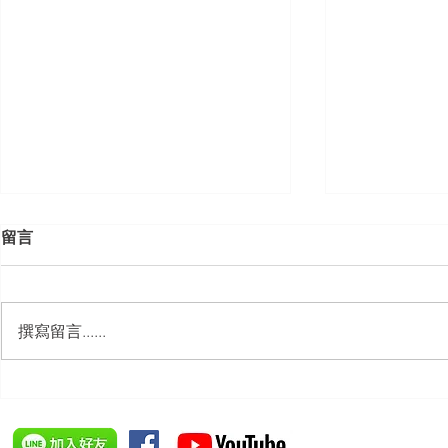
留言
撰寫留言......
【勝綸動態】「新竹市工業
【勝綸專欄
會」舉辦（職場霸凌防治教育
續聘，會構
訓練）課程，邀請本所所長 邱