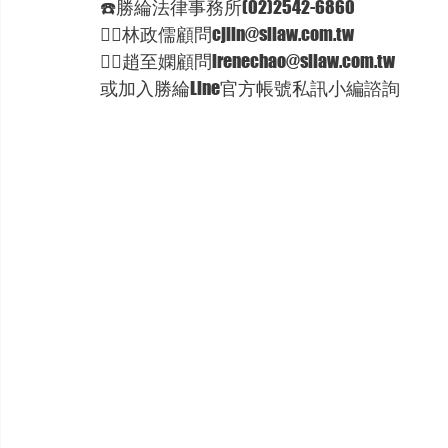
☎️勝綸法律事務所(02)2542-6860  
🦸‍♂林政儒顧問cjlin@sllaw.com.tw  
🦸‍♀趙至嫻顧問irenechao@sllaw.com.tw  
或加入勝綸Line官方帳號私訊小編諮詢