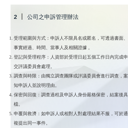
2
公司之申訴管理辦法
受理範圍與方式：申訴人不限具名或匿名，可透過書面、
事實經過、時間、當事人及相關證據 。
登記與受理程序：人資部於受理日起五個工作日內完成申
交評議委員會處理。
調查與時限：由獨立調查團隊或評議委員會進行調查，案
知申訴人並說明理由。
保密與回復：調查過程及申訴人身份嚴格保密，結案後具
檔。
申覆與救濟：如申訴人或相對人對處理結果不服，可於通
複提出同一事件。