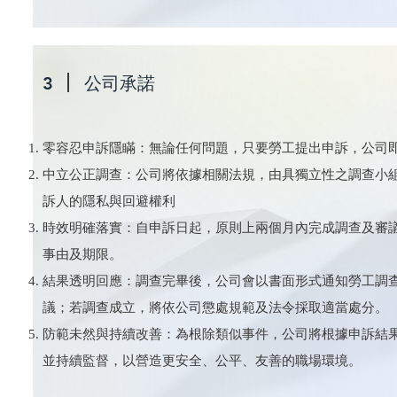
3
​公司承諾
零容忍申訴隱瞞：無論任何問題，只要勞工提出申訴，公司
中立公正調查：公司將依據相關法規，由具獨立性之調查小
訴人的隱私與回避權利
時效明確落實：自申訴日起，原則上兩個月內完成調查及審
事由及期限。
結果透明回應：調查完畢後，公司會以書面形式通知勞工調
議；若調查成立，將依公司懲處規範及法令採取適當處分。
防範未然與持續改善：為根除類似事件，公司將根據申訴結
並持續監督，以營造更安全、公平、友善的職場環境。