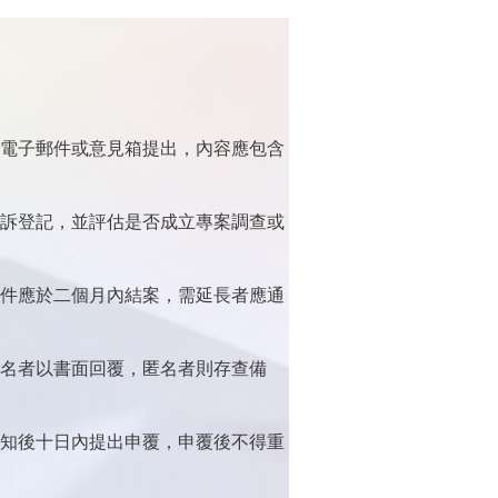
電子郵件或意見箱提出，內容應包含
訴登記，並評估是否成立專案調查或
件應於二個月內結案，需延長者應通
名者以書面回覆，匿名者則存查備
知後十日內提出申覆，申覆後不得重