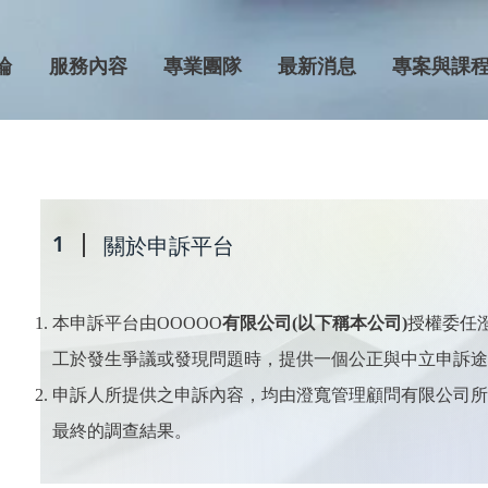
綸
服務內容
專業團隊
最新消息
專案與課
1
關於申訴平台
本申訴平台由OOOOO
有限公司(以下稱本公司)
授權委任
工於發生爭議或發現問題時，提供一個公正與中立申訴途
​申訴人所提供之申訴內容，均由澄寬管理顧問有限公司
最終的調查結果。