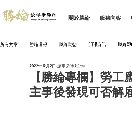
關於勝綸
服務內容
所有文章
勝綸週報
勝綸動態
開課資訊
勝綸即
2022年12月2日
讀畢需時 2 分鐘
【勝綸專欄】勞工
主事後發現可否解