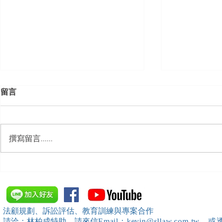
留言
撰寫留言......
【勝綸動態】「新竹市工業
【勝綸專欄
會」舉辦（職場霸凌防治教育
續聘，會構
訓練）課程，邀請本所所長 邱
靖棠律師 擔任講師
法顧規劃、訴訟評估、教育訓練與專案合作
請洽：林柏成特助
，請
來信
Email：kevin@sllaw.co