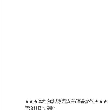
★★★邀約內訓/專題講座/產品諮詢★★★
請洽林政儒顧問