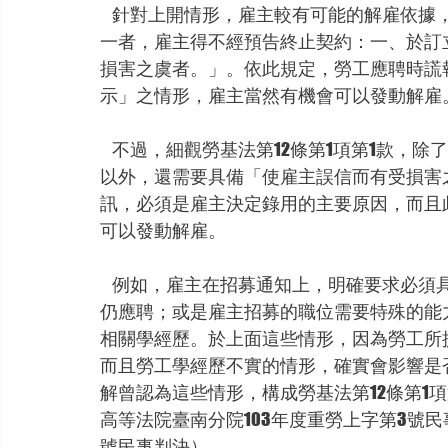
    針對上開情形，雇主較有可能的解雇依據，為勞基法第12條第1項第1款「勞工有左列情形之
一者，雇主得不經預告終止契約：一、於訂
損害之虞者。」。依此規定，勞工應聘時謊
示」之情形，雇主當然有機會可以發動解雇
    不過，細觀勞基法第12條第1項第1款，除了規定「勞工於訂立勞動契約時為虛偽意思表示」
以外，還需要具備「使雇主誤信而有受損害
訊，必須是雇主決定錄用的主要原因，而且
可以發動解雇。
    例如，雇主在招募通知上，明確要求必須具備特定學歷才能應聘，而勞工不符合該學歷資格
仍應聘；或是雇主招募的職位需要特殊的能
相關學經歷。於上面這些情形，因為勞工所
而且勞工學經歷不實的情形，確實會影響是
解曾認為這些情形，構成勞基法第12條第1
高等法院臺南分院103年度重勞上字第3號民
號民事判決）。