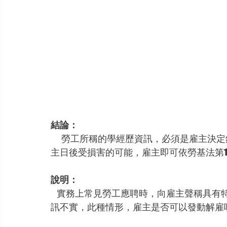
結論：
       勞工所稱的學經歷資訊，必須是雇主決定錄用的主要原因，而且此不實資訊還要有導致雇
主日後受損害的可能，雇主即可依勞基法第1
說明：
    實務上常見勞工應聘時，向雇主聲稱具有特定的學經歷，之後雇主發現勞工所稱的學經歷資
訊不實，此種情形，雇主是否可以發動解雇