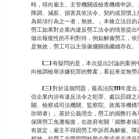
時，得向雇主、主管機關或檢查機構申訴。
降調、減薪、損害其依法令、契約或習慣上
為前項行為之一者，無效。」本條立法目的
勞工如果對企業內違反勞工法令的情形提出
做出報復性的不利對待，例如解僱勞工，依照
是無效，勞工可以主張僱傭關係繼續存在。
　　(二) 有疑問的是，本次提出討論的案
向檢調檢舉涉嫌犯罪的弊案，看起來並無勞
　　(三) 對於這個問題，最高法院111年
信企業內涉有違反法令之犯罪、處以罰鍰之
關、檢察或司法機關、監察院、政風等機構
吹哨者）。基於公義理念，勞工的揭弊行為
保障勞工免遭報復，在政府有關「揭弊者保
有規定，雇主不得因勞工申訴而為解僱、降
精神，於勞工在職期間檢舉企業或雇主違反