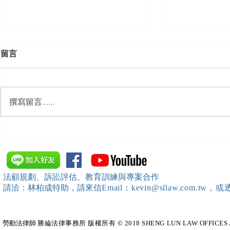
留言
撰寫留言......
【勝綸動態】「新竹市工業
【勝綸專欄
會」舉辦（職場霸凌防治教育
續聘，會構
訓練）課程，邀請本所所長 邱
靖棠律師 擔任講師
法顧規劃、訴訟評估、教育訓練與專案合作
請洽：林柏成特助
，請
來信
Email：kevin@sllaw.co
勞動法律師​
勝綸法律事務所 版權所有 © 2018 SHENG LUN LAW OFFICES All Righ