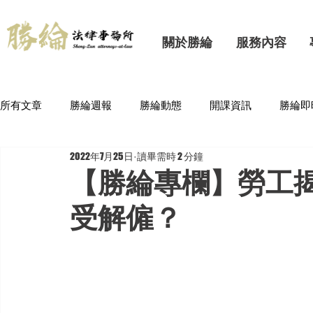
關於勝綸
服務內容
所有文章
勝綸週報
勝綸動態
開課資訊
勝綸即
2022年7月25日
讀畢需時 2 分鐘
【勝綸專欄】勞工
受解僱？