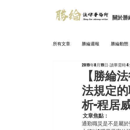
關於勝
所有文章
勝綸週報
勝綸動態
2019年8月19日
讀畢需時 4
【勝綸法
法規定的
析-程居
文章焦點：
通勤職災是不是屬於