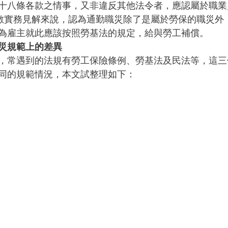
十八條各款之情事，又非違反其他法令者，應認屬於職業
多數實務見解來說，認為通勤職災除了是屬於勞保的職災外
為雇主就此應該按照勞基法的規定，給與勞工補償。
災規範上的差異
，常遇到的法規有勞工保險條例、勞基法及民法等，這三
同的規範情況，本文試整理如下： 