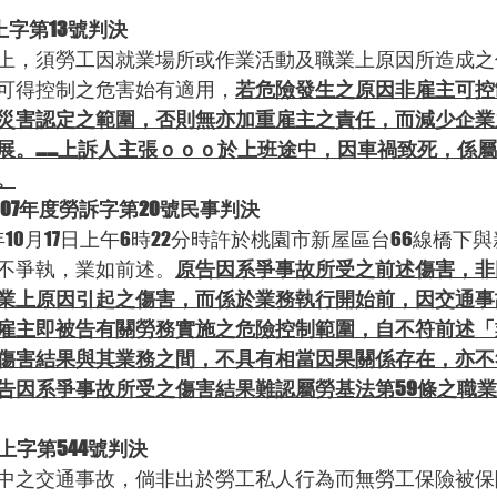
上字第13號判決
上，須勞工因就業場所或作業活動及職業上原因所造成之
可得控制之危害始有適用，
若危險發生之原因非雇主可控
災害認定之範圍，否則無亦加重雇主之責任，而減少企業
展。……上訴人主張ｏｏｏ於上班途中，因車禍致死，係
。
07年度勞訴字第20號民事判決
年10月17日上午6時22分時許於桃園市新屋區台66線橋下
不爭執，業如前述。
原告因系爭事故所受之前述傷害，非
業上原因引起之傷害，而係於業務執行開始前，因交通事
雇主即被告有關勞務實施之危險控制範圍，自不符前述「
傷害結果與其業務之間，不具有相當因果關係存在，亦不
告因系爭事故所受之傷害結果難認屬勞基法第59條之職
上字第544號判決
中之交通事故，倘非出於勞工私人行為而無勞工保險被保