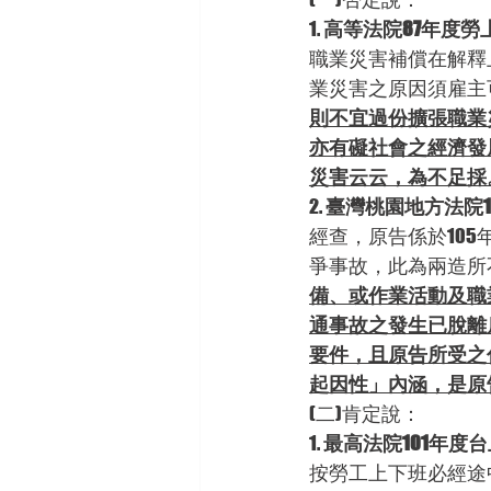
1. 
高等法院87年度勞
職業災害補償在解釋
業災害之原因須雇主
則不宜過份擴張職業
亦有礙社會之經濟發
災害云云，為不足採
2. 
臺灣桃園地方法院1
經查，原告係於105
爭事故，此為兩造所
備、或作業活動及職
通事故之發生已脫離
要件，且原告所受之
起因性」內涵，是原
(二)肯定說：
1. 
最高法院101年度台
按勞工上下班必經途