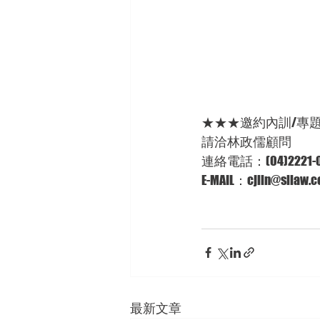
★★★邀約內訓/專
請洽林政儒顧問 
連絡電話：(04)2221-0
E-MAIL：cjlin@sllaw.c
最新文章