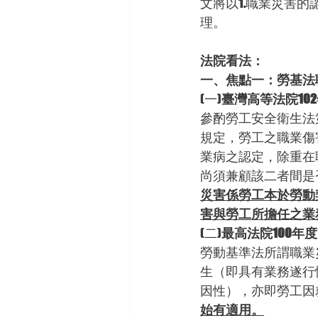
文將以1.職業災害的
理。
法院看法：
一、焦點一：勞基法
(一)
臺灣高等法院10
參酌勞工安全衛生法
規定，勞工之職業傷
業病之認定，除重在
尚須兼顧該二者間是
災害係勞工本於勞動
害與勞工所擔任之業
(二)
最高法院100年度
勞動基準法所謂職業
生（即具有業務遂行
因性），亦即勞工因
始有適用。