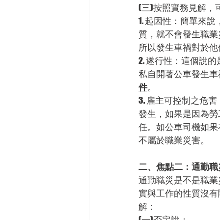
(三)按照實務見解
1. 起因性：簡單
質，就不會發生職業
所以發生車禍對於他
2. 遂行性：這個
私自開著公車發生車
件
。
3. 雇主可控制之
發生，如果是因為勞
任。如公車司機如果
不屬於職業災害。
二、焦點二：通勤職
通勤職災是不是職業
實與工作的性質沒有
解：
(一)否定說：