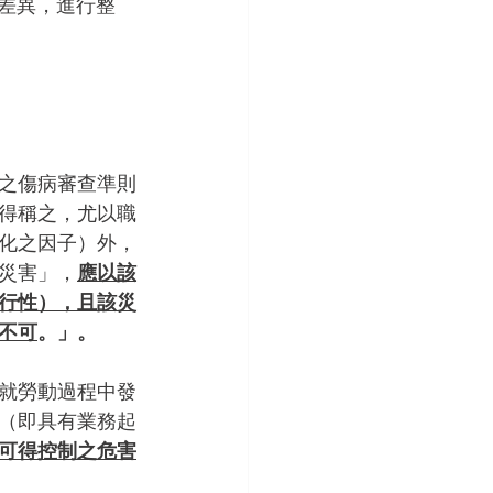
範差異，進行整
布之傷病審查準則
得稱之，尤以職
化之因子）外，
災害」，
應以該
行性），且該災
不可
。」。
就勞動過程中發
（即具有業務起
可得控制之危害