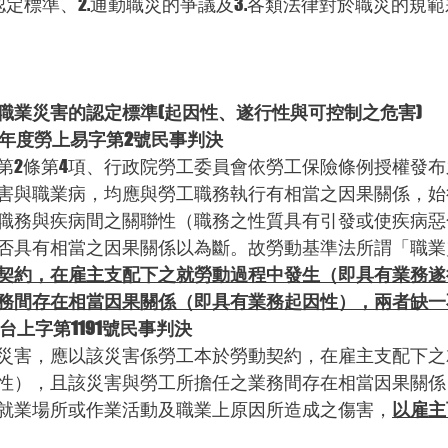
認定標準、2.通勤職災的爭議及3.各類法律對於職災的規
職業災害的認定標準(起因性、遂行性與可控制之危害)
2年度勞上易字第2號民事判決
第2條第4項、行政院勞工委員會依勞工保險條例授權發
害與職業病，均應與勞工職務執行有相當之因果關係，始
職務與疾病間之關聯性（職務之性質具有引發或使疾病惡
否具有相當之因果關係以為斷。故勞動基準法所謂「職業
契約，在雇主支配下之就勞動過程中發生（即具有業務遂
務間存在相當因果關係（即具有業務起因性），兩者缺一
台上字第1191號民事判決
災害，應以該災害係勞工本於勞動契約，在雇主支配下之
性），且該災害與勞工所擔任之業務間存在相當因果關係
就業場所或作業活動及職業上原因所造成之傷害，
以雇主