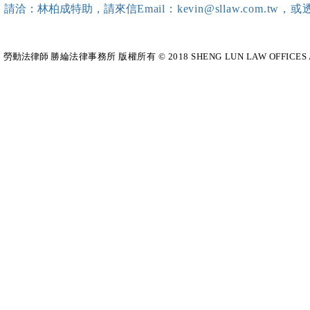
師團隊擔任講師，課程圓滿完
請洽：林柏成特助
，請
來信
Email：kevin@sllaw.co
成~*
勞動法律師​
勝綸法律事務所 版權所有 © 2018 SHENG LUN LAW OFFICES All Righ