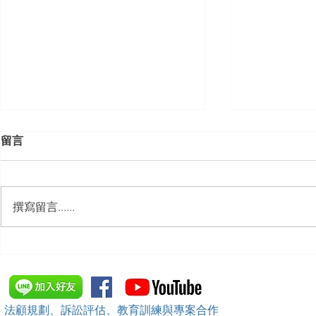
留言
撰寫留言......
【勝綸動態】「中華法令遵循
【勝綸動態】
暨法制管理交流協會」於北、
居威 律師受邀擔任
中、南等地辦理（職場霸凌防
府」主舉之（
治教育訓練）課程 邀請本所律
內部教育訓
法顧規劃、訴訟評估、教育訓練與專案合作