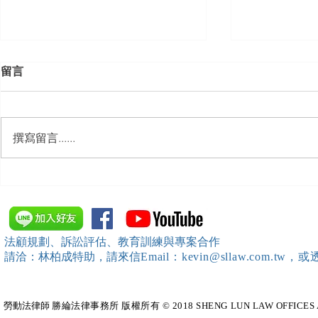
留言
撰寫留言......
【勝綸動態】「中華法令遵循
【勝綸動態】
暨法制管理交流協會」於北、
居威 律師受邀擔任
中、南等地辦理（職場霸凌防
府」主舉之（
治教育訓練）課程 邀請本所律
內部教育訓
法顧規劃、訴訟評估、教育訓練與專案合作
師團隊擔任講師，課程圓滿完
請洽：林柏成特助
，請
來信
Email：kevin@sllaw.co
成~*
勞動法律師​
勝綸法律事務所 版權所有 © 2018 SHENG LUN LAW OFFICES All Righ