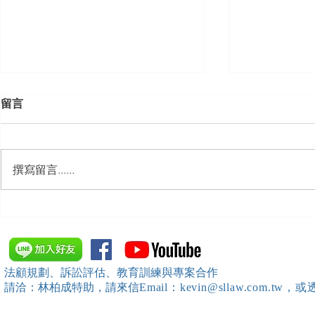
留言
撰寫留言......
【勝綸動態】「中華法令遵循
【勝綸動態】
暨法制管理交流協會」於北、
居威 律師受邀擔任
中、南等地辦理（職場霸凌防
府」主舉之（
治教育訓練）課程 邀請本所律
內部教育訓
法顧規劃、訴訟評估、教育訓練與專案合作
師團隊擔任講師，課程圓滿完
請洽：林柏成特助
，請
來信
Email：kevin@sllaw.co
成~*