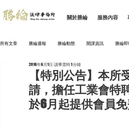
關於勝綸
服務內容
所有文章
勝綸週報
勝綸動態
開課資訊
勝綸即
2018年6月1日
讀畢需時 1 分鐘
【特別公告】本所
請，擔任工業會特
於6月起提供會員