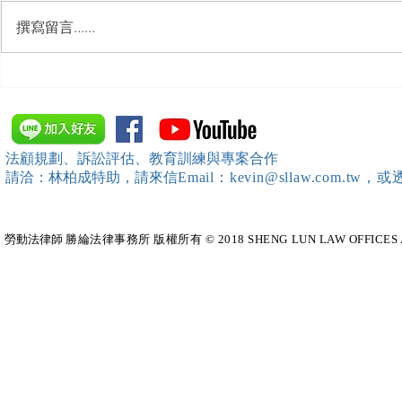
撰寫留言......
【勝綸動態】「中華法令遵循
【勝綸動態】
暨法制管理交流協會」於北、
居威 律師受邀擔任
中、南等地辦理（職場霸凌防
府」主舉之（
治教育訓練）課程 邀請本所律
內部教育訓
法顧規劃、訴訟評估、教育訓練與專案合作
師團隊擔任講師，課程圓滿完
請洽：林柏成特助
，請
來信
Email：kevin@sllaw.co
成~*
勞動法律師​
勝綸法律事務所 版權所有 © 2018 SHENG LUN LAW OFFICES All Righ