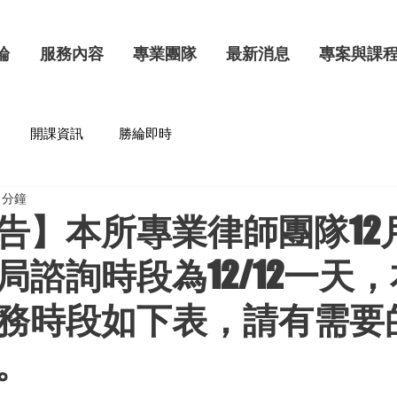
綸
服務內容
專業團隊
最新消息
專案與課
開課資訊
勝綸即時
 分鐘
告】本所專業律師團隊12
局諮詢時段為12/12一天
務時段如下表，請有需要
。