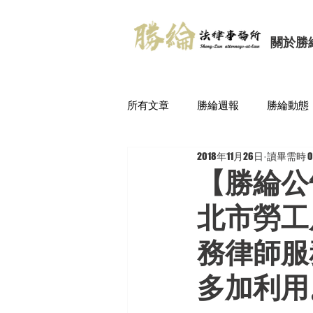
關於勝
所有文章
勝綸週報
勝綸動態
2018年11月26日
讀畢需時 0
【勝綸公
北市勞工
務律師服
多加利用